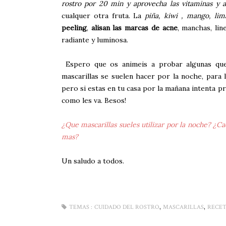
rostro por 20 min y aprovecha las vitaminas y ac
cualquer otra fruta. La
piña, kiwi , mango, lim
peeling
,
alisan las marcas de acne
, manchas, lin
radiante y luminosa.
Espero que os animeis a probar algunas que 
mascarillas se suelen hacer por la noche, para
pero si estas en tu casa por la mañana intenta pr
como les va. Besos!
¿Que mascarillas sueles utilizar por la noche? ¿C
mas?
Un saludo a todos.
,
,
TEMAS :
CUIDADO DEL ROSTRO
MASCARILLAS
RECET