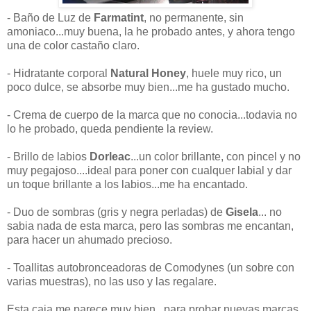
- Baño de Luz de
Farmatint
, no permanente, sin
amoniaco...muy buena, la he probado antes, y ahora tengo
una de color castaño claro.
- Hidratante corporal
Natural Honey
, huele muy rico, un
poco dulce, se absorbe muy bien...me ha gustado mucho.
- Crema de cuerpo de la marca que no conocia...todavia no
lo he probado, queda pendiente la review.
- Brillo de labios
Dorleac
...un color brillante, con pincel y no
muy pegajoso....ideal para poner con cualquer labial y dar
un toque brillante a los labios...me ha encantado.
- Duo de sombras (gris y negra perladas) de
Gisela
... no
sabia nada de esta marca, pero las sombras me encantan,
para hacer un ahumado precioso.
- Toallitas autobronceadoras de Comodynes (un sobre con
varias muestras), no las uso y las regalare.
Esta caja me parece muy bien, para probar nuevas marcas