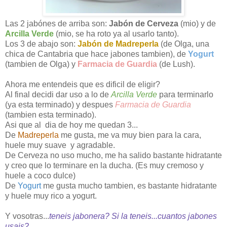
Las 2 jabónes de arriba son:
Jabón de Cerveza
(mio) y de
Arcilla Verde
(mio, se ha roto ya al usarlo tanto).
Los 3 de abajo son:
Jabón de Madreperla
(de Olga, una
chica de Cantabria que hace jabones tambien), de
Yogurt
(tambien de Olga) y
Farmacia de Guardia
(de Lush).
Ahora me entendeis que es dificil de eligir?
Al final decidi dar uso a lo de
Arcilla Verde
para terminarlo
(ya esta terminado) y despues
Farmacia de Guardia
(tambien esta terminado).
Asi que al dia de hoy me quedan 3...
De
Madreperla
me gusta, me va muy bien para la cara,
huele muy suave y agradable.
De Cerveza no uso mucho, me ha salido bastante hidratante
y creo que lo terminare en la ducha. (Es muy cremoso y
huele a coco dulce)
De
Yogurt
me gusta mucho tambien, es bastante hidratante
y huele muy rico a yogurt.
Y vosotras...
teneis jabonera? Si la teneis...cuantos jabones
usais?