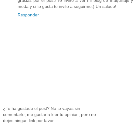
gracias por el post! Te invito a ver mi blog de maquillaje y
moda y si te gusta te invito a seguirme:) Un saludo!
Responder
¿Te ha gustado el post? No te vayas sin
comentarlo, me gustaría leer tu opinion, pero no
dejes ningun link por favor.