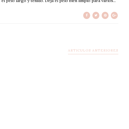
l pelo largo y teñido. Deja el pelo bien limpio para varios...
ARTICULOS ANTERIORES