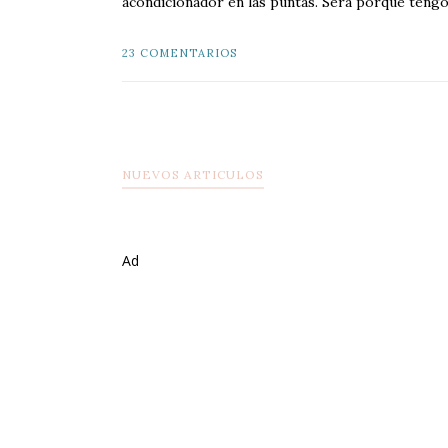
acondicionador en las puntas. Sera porque tengo e
23 COMENTARIOS
NUEVOS ARTICULOS
Ad