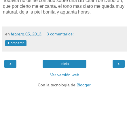
Todavia no os he contado sobre una BB ceam de Deborah,
que por cierto me encanta, el tono mas claro me queda muy
natural, deja la piel bonita y aguanta horas.
en
febrero 05, 2013
3 comentarios:
Compartir
‹
›
Inicio
Ver versión web
Con la tecnología de
Blogger
.