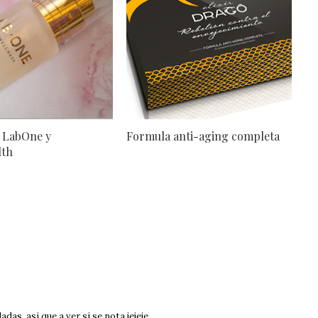
 LabOne y
Formula anti-aging completa
lth
s, asi que a ver si se nota jejeje