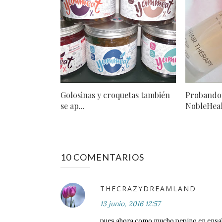
Golosinas y croquetas también
Probando
se ap...
NobleHea
10 COMENTARIOS
THECRAZYDREAMLAND
13 junio, 2016 12:57
pues ahora como mucho pepino en ensalada