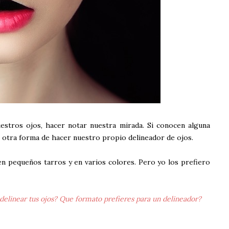
estros ojos, hacer notar nuestra mirada. Si conocen alguna
n otra forma de hacer nuestro propio delineador de ojos.
n pequeños tarros y en varios colores. Pero yo los prefiero
elinear tus ojos? Que formato prefieres para un delineador?