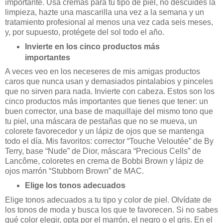
importante. Usa cremas para tu tipo de piel, no descuides la
limpieza, hazte una mascarilla una vez a la semana y un
tratamiento profesional al menos una vez cada seis meses,
y, por supuesto, protégete del sol todo el año.
Invierte en los cinco productos más
importantes
A veces veo en los neceseres de mis amigas productos
caros que nunca usan y demasiados pintalabios y pinceles
que no sirven para nada. Invierte con cabeza. Estos son los
cinco productos más importantes que tienes que tener: un
buen corrector, una base de maquillaje del mismo tono que
tu piel, una máscara de pestañas que no se mueva, un
colorete favorecedor y un lápiz de ojos que se mantenga
todo el día. Mis favoritos: corrector “Touche Veloutée” de By
Terry, base “Nude” de Dior, máscara “Precious Cells” de
Lancôme, coloretes en crema de Bobbi Brown y lápiz de
ojos marrón “Stubborn Brown” de MAC.
Elige los tonos adecuados
Elige tonos adecuados a tu tipo y color de piel. Olvídate de
los tonos de moda y busca los que te favorecen. Si no sabes
qué color elegir, opta por el marrón, el negro o el gris. En el