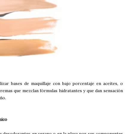
lizar bases de maquillaje con bajo porcentaje en aceites, o
 cremas que mezclan fórmulas hidratantes y que dan sensación
año.
nico
a y desodorantes en verano o en la playa por sus componentes