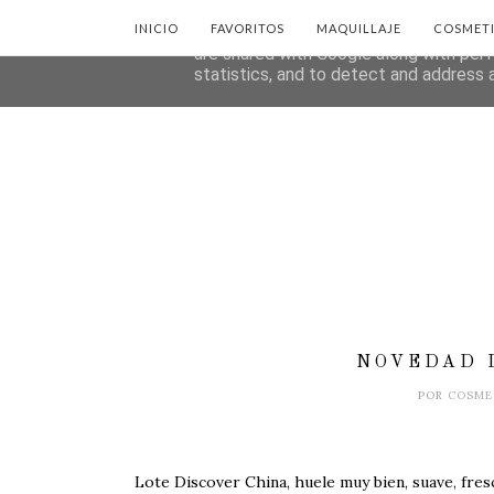
INICIO
FAVORITOS
MAQUILLAJE
COSMET
This site uses cookies from Google to d
are shared with Google along with perf
statistics, and to detect and address 
NOVEDAD 
POR
COSME
Lote Discover China, huele muy bien, suave, fresc