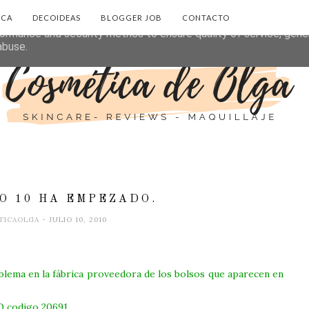
ICA
DECOIDEAS
BLOGGER JOB
CONTACTO
eliver its services and to analyze traffic. Your IP address and 
ormance and security metrics to ensure quality of service, gen
abuse.
O 10 HA EMPEZADO.
TICAOLGA
- JULIO 10, 2010
ema en la fábrica proveedora de los bolsos que aparecen en
 codigo 20691.