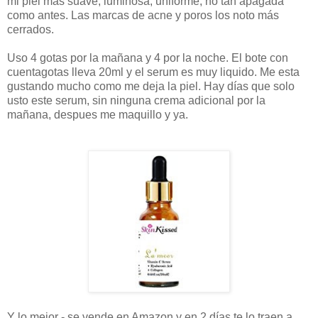
mi piel más suave, luminosa, uniforme, no tan apagada
como antes. Las marcas de acne y poros los noto más
cerrados.
Uso 4 gotas por la mañana y 4 por la noche. El bote con
cuentagotas lleva 20ml y el serum es muy liquido. Me esta
gustando mucho como me deja la piel. Hay días que solo
usto este serum, sin ninguna crema adicional por la
mañana, despues me maquillo y ya.
Y lo mejor - se vende en Amazon y en 2 días te lo traen a