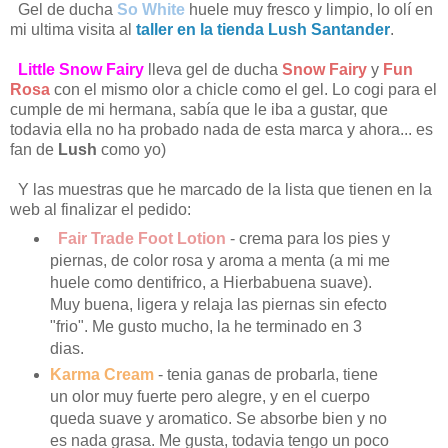
Gel de ducha
So White
huele muy fresco y limpio, lo olí en
mi ultima visita al
taller en la tienda Lush Santander
.
Little Snow Fairy
lleva gel de ducha
Snow Fairy
y
Fun
Rosa
con el mismo olor a chicle como el gel. Lo cogi para el
cumple de mi hermana, sabía que le iba a gustar, que
todavia ella no ha probado nada de esta marca y ahora... es
fan de
Lush
como yo)
Y las muestras que he marcado de la lista que tienen en la
web al finalizar el pedido:
Fair Trade Foot Lotion
- crema para los pies y
piernas, de color rosa y aroma a menta (a mi me
huele como dentifrico, a Hierbabuena suave).
Muy buena, ligera y relaja las piernas sin efecto
"frio". Me gusto mucho, la he terminado en 3
dias.
Karma Cream
- tenia ganas de probarla, tiene
un olor muy fuerte pero alegre, y en el cuerpo
queda suave y aromatico. Se absorbe bien y no
es nada grasa. Me gusta, todavia tengo un poco