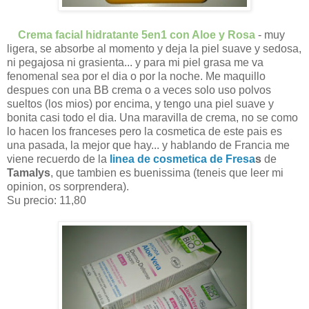
Crema facial hidratante 5en1 con Aloe y Rosa
- muy
ligera, se absorbe al momento y deja la piel suave y sedosa,
ni pegajosa ni grasienta... y para mi piel grasa me va
fenomenal sea por el dia o por la noche. Me maquillo
despues con una BB crema o a veces solo uso polvos
sueltos (los mios) por encima, y tengo una piel suave y
bonita casi todo el dia. Una maravilla de crema, no se como
lo hacen los franceses pero la cosmetica de este pais es
una pasada, la mejor que hay... y hablando de Francia me
viene recuerdo de la
linea de cosmetica de Fresa
s
de
Tamalys
, que tambien es buenissima (teneis que leer mi
opinion, os sorprendera).
Su precio: 11,80