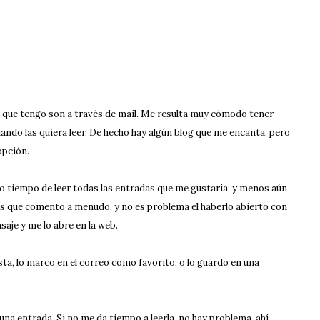
 que tengo son a través de mail. Me resulta muy cómodo tener
uando las quiera leer. De hecho hay algún blog que me encanta, pero
opción.
o tiempo de leer todas las entradas que me gustaría, y menos aún
gs que comento a menudo, y no es problema el haberlo abierto con
aje y me lo abre en la web.
sta, lo marco en el correo como favorito, o lo guardo en una
na entrada. Si no me da tiempo a leerla, no hay problema, ahí