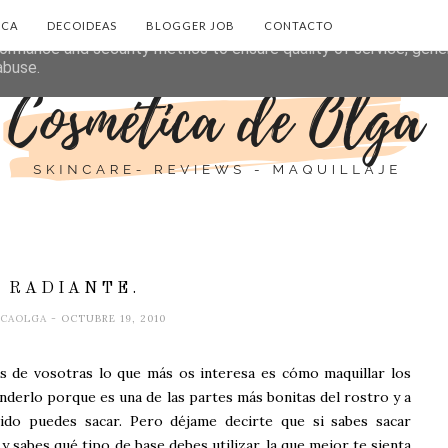
ICA
DECOIDEAS
BLOGGER JOB
CONTACTO
eliver its services and to analyze traffic. Your IP address and 
ormance and security metrics to ensure quality of service, gen
abuse.
L RADIANTE.
ICAOLGA
- OCTUBRE 19, 2010
 de vosotras lo que más os interesa es cómo maquillar los
nderlo porque es una de las partes más bonitas del rostro y a
ido puedes sacar. Pero déjame decirte que si sabes sacar
, y sabes qué tipo de base debes utilizar, la que mejor te sienta