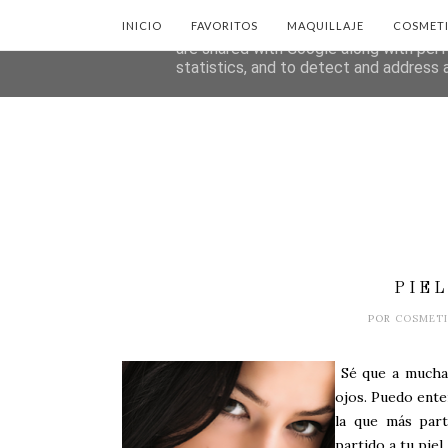
INICIO
FAVORITOS
MAQUILLAJE
COSMET
This site uses cookies from Google to d
are shared with Google along with perf
statistics, and to detect and address 
PIE
POR
COSMET
Sé que a muchas
ojos. Puedo ente
la que más part
partido a tu piel