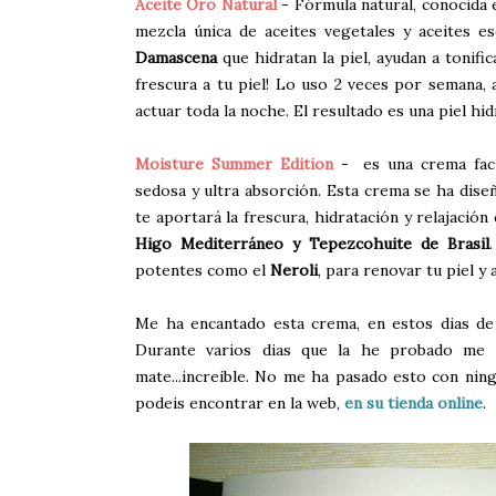
Aceite Oro Natural
- Fórmula natural, conocida
mezcla única de aceites vegetales y aceites e
Damascena
que hidratan la piel, ayudan a tonific
frescura a tu piel! Lo uso 2 veces por semana,
actuar toda la noche. El resultado es una piel hidr
Moisture Summer Edition
- es una crema facia
sedosa y ultra absorción. Esta crema se ha dise
te aportará la frescura, hidratación y relajación
Higo Mediterráneo y Tepezcohuite de Brasil
potentes como el
Neroli
, para renovar tu piel y 
Me ha encantado esta crema, en estos dias de 
Durante varios dias que la he probado me h
mate...increible. No me ha pasado esto con nin
podeis encontrar en la web,
en su tienda online
.