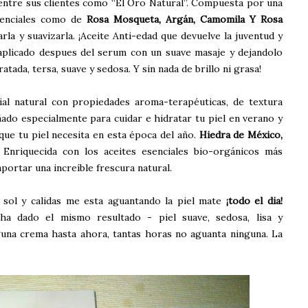
 entre sus clientes como “El Oro Natural”. Compuesta por una
senciales como de
Rosa Mosqueta, Argán, Camomila Y Rosa
arla y suavizarla. ¡Aceite Anti-edad que devuelve la juventud y
 aplicado despues del serum con un suave masaje y dejandolo
atada, tersa, suave y sedosa. Y sin nada de brillo ni grasa!
l natural con propiedades aroma-terapéuticas, de textura
ñado especialmente para cuidar e hidratar tu piel en verano y
 que tu piel necesita en esta época del año.
Hiedra de México,
. Enriquecida con los aceites esenciales bio-orgánicos más
aportar una increíble frescura natural.
sol y calidas me esta aguantando la piel mate
¡todo el dia!
a dado el mismo resultado - piel suave, sedosa, lisa y
guna crema hasta ahora, tantas horas no aguanta ninguna. La