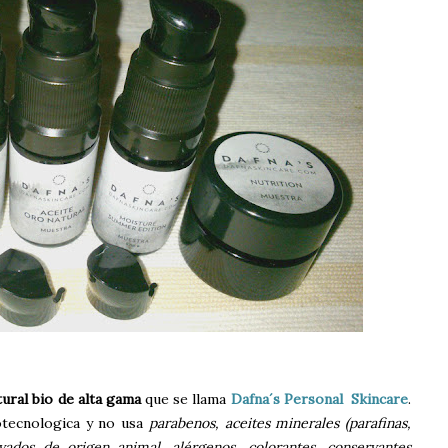
ural bio de alta gama
que se llama
Dafna´s Personal Skincare
.
otecnologica y no usa
parabenos, aceites minerales (parafinas,
rivados de origen animal, alérgenos, colorantes, conservantes