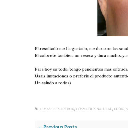
El resultado me ha gustado, me duraron las sombra
El colorete tambien, no reseca y dura mucho...y a
Para hoy es todo, tengo pendientes mas entrada
Usais imitaciones o preferis el producto autenti
Un saludo a todos)
,
,
,
TEMAS :
BEAUTY BOX
COSMETICA NATURAL
LOOK
N
← Previous Posts