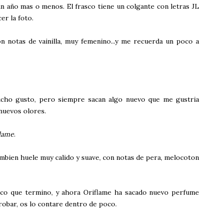
 año mas o menos. El frasco tiene un colgante con letras JL
cer la foto.
on notas de vainilla, muy femenino...y me recuerda un poco a
mucho gusto, pero siempre sacan algo nuevo que me gustria
 nuevos olores.
lame
.
ambien huele muy calido y suave, con notas de pera, melocoton
sco que termino, y ahora Oriflame ha sacado nuevo perfume
robar, os lo contare dentro de poco.