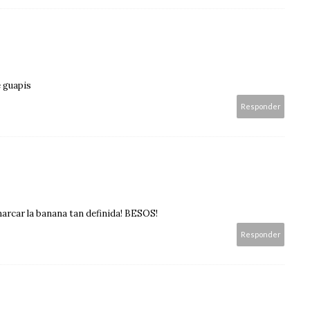
e guapis
Responder
marcar la banana tan definida! BESOS!
Responder