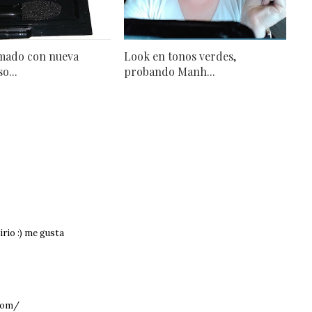
mado con nueva
Look en tonos verdes,
o...
probando Manh...
rio :) me gusta
.com/