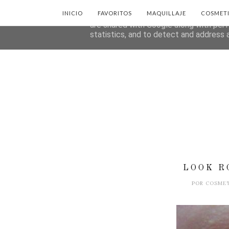
INICIO
FAVORITOS
MAQUILLAJE
COSMET
This site uses cookies from Google to d
are shared with Google along with perf
statistics, and to detect and address 
LOOK R
POR
COSME