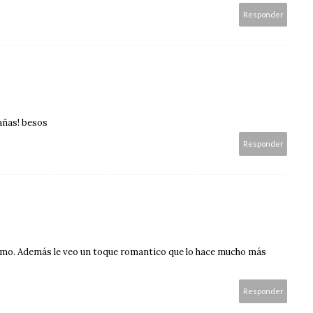
Responder
añas! besos
Responder
imo. Además le veo un toque romantico que lo hace mucho más
Responder