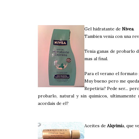
Gel hidratante de
Nivea
.
Tambien venia con una rev
Tenia ganas de probarlo d
mas al final.
Para el verano el formato 
Muy bueno pero me quedar
Repetiria? Pede ser... p
probarlo, natural y sin quimicos, ultimamente 
acordais de el?
Aceites de
Alqvimi
a, que v