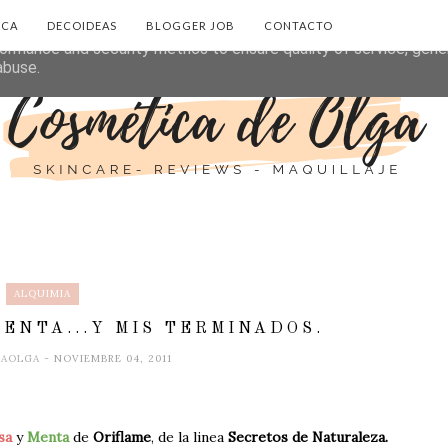
ICA
DECOIDEAS
BLOGGER JOB
CONTACTO
eliver its services and to analyze traffic. Your IP address and 
ormance and security metrics to ensure quality of service, gen
abuse.
ALQUIMIA
ENTA...Y MIS TERMINADOS.
CAOLGA
- NOVIEMBRE 04, 2011
sa
y
Menta
de
Oriflame
, de la linea
Secretos de Naturaleza.