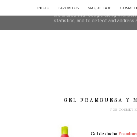
INICIO
FAVORITOS
MAQUILLAJE
COSMET
This site uses cookies from Google to d
are shared with Google along with perf
statistics, and to detect and address 
GEL FRAMBUESA Y M
POR
COSMETI
Gel de ducha
Frambue