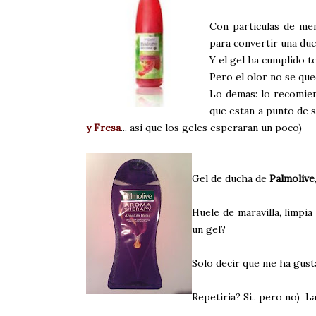
Con particulas de men
para convertir una duc
Y el gel ha cumplido to
Pero el olor no se qued
Lo demas: lo recomiend
que estan a punto de 
y Fre
sa
... asi que los geles esperaran un poco)
Gel de ducha de
Palmolive
Huele de maravilla, limpia
un gel?
Solo decir que me ha gus
Repetiria? Si.. pero no) L