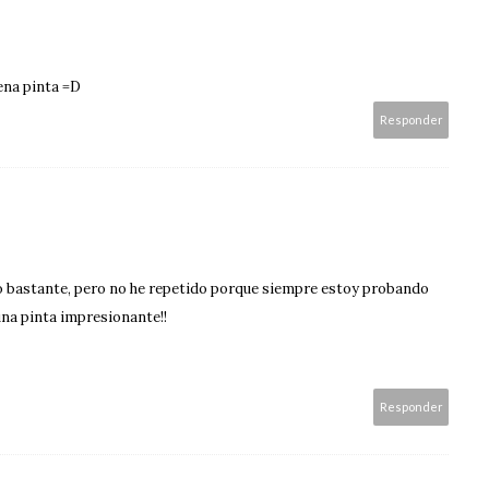
ena pinta =D
Responder
tó bastante, pero no he repetido porque siempre estoy probando
una pinta impresionante!!
Responder